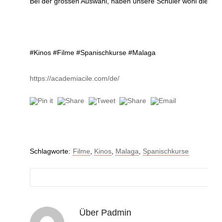
Bei der grossen Auswahl, haben unsere Schüler wohl die Qua
#Kinos #Filme #Spanischkurse #Malaga
https://academiacile.com/de/
Schlagworte:
Filme
,
Kinos
,
Malaga
,
Spanischkurse
Über
Padmin