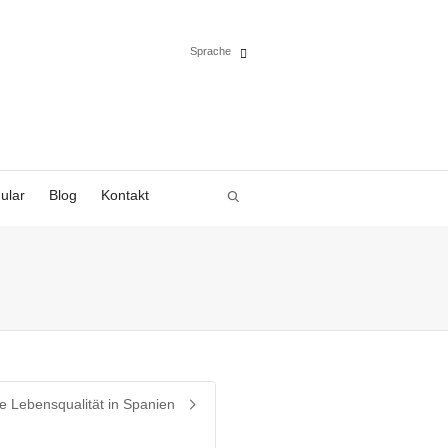
Sprache
Español
English
ular
Blog
Kontakt
Deutsch
Polski
Français
Italiano
e Lebensqualität in Spanien
Português