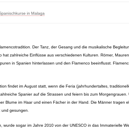
Spanischkurse in Malaga
Flamencotradition. Der Tanz, der Gesang und die musikalische Begleitun
 hat zahlreiche Einflüsse aus verschiedenen Kulturen. Römer, Mauren,
Spuren in Spanien hinterlassen und den Flamenco beeinflusst. Flamenco
n findet im August statt, wenn die Feria (jahrhundertaltes, traditionelle
hlreiche Spanier auf die Strassen und feiern bis zum Morgengrauen. 
iner Blume im Haar und einen Fächer in der Hand. Die Männer tragen 
ht und gesungen.
rm, wurde sogar im Jahre 2010 von der UNESCO in das Immaterielle W