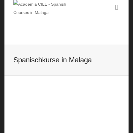
Spanischkurse in Malaga
Ostern in Málaga
25 April, 2019
Ostern in Málaga Überall stehen
Tribünen, Stühle und Absperrungen
und überall diese schwarzen