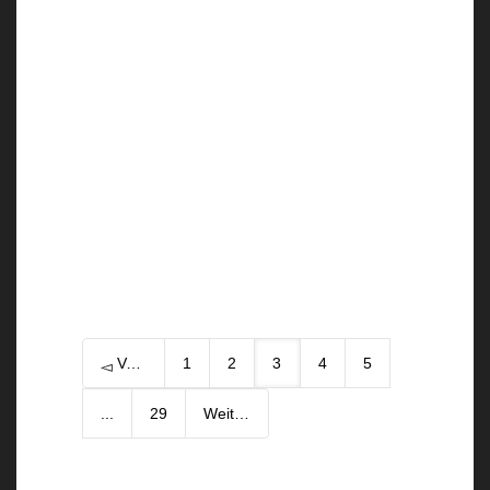
Tagesausflug nach Mijas Mijas ist
eine Stadt und eine Gemeinde in der
Region Andalusien, im Süden
Spaniens. In Mijas...
0
Vorherige
1
2
3
4
5
...
29
Weiter