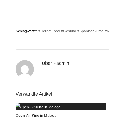
Schlagworte:
#HerbstFood #Gesund #Spanischkurse #Mala
Über
Padmin
Verwandte Artikel
Open-Air-Kino in Malaga
E