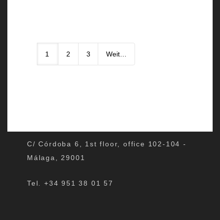
1
2
3
Weiter
C/ Córdoba 6, 1st floor, office 102-104 -
Málaga, 29001
Tel. +34 951 38 01 57