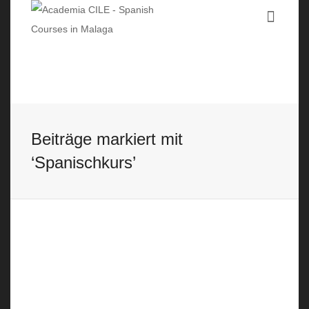
Beiträge markiert mit
‘Spanischkurs’
Warum es sich lohnt einen
Spanischkurs in Málaga zu
belegen
26 May, 2017