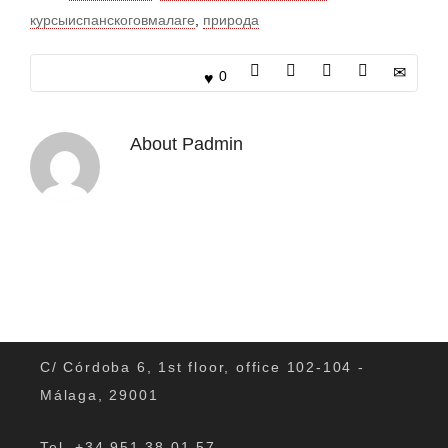
курсыиспанскоговмалаге
,
природа
0
About
Padmin
C/ Córdoba 6, 1st floor, office 102-104 -
Málaga, 29001
Tel. +34 951 38 01 57