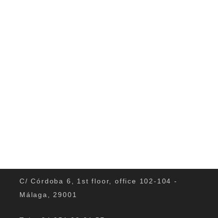
Jeder kennt den Tanz, ob Junge...
0
C/ Córdoba 6, 1st floor, office 102-104 -
Málaga, 29001