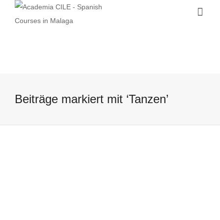
Beiträge markiert mit ‘Tanzen’
Macarena – ein Kultlied aus Sevilla
27 January, 2017
Dale a tu cuerpo alegría Macarena…
Macarena ist DAS Lied aus den 90ern.