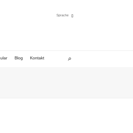
Sprache
Español
English
ular
Blog
Kontakt
Deutsch
Polski
Français
Italiano
Português