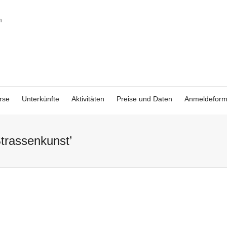
rse
Unterkünfte
Aktivitäten
Preise und Daten
Anmeldeform
Strassenkunst’
Das Kunstviertel
Malagas