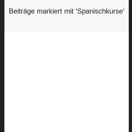
Français
Beiträge markiert mit ‘Spanischkurse’
Italiano
Português
Auf den Spuren des Malers Picasso
11 March, 2016
Kultur und Kunst spielt in Malaga eine
grosse Rolle. Die andalusische Hafenstadt
ist Geburtsstadt des weltberühmten
Künstlers Pablo Picasso....
0