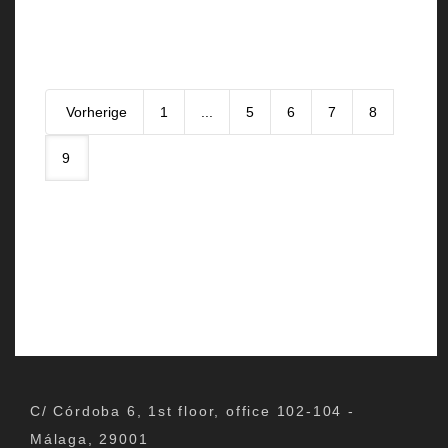
Vorherige
1
...
5
6
7
8
9
C/ Córdoba 6, 1st floor, office 102-104 -
Málaga, 29001