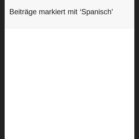
Français
Beiträge markiert mit ‘Spanisch’
Italiano
Português
Màlaga – Spanisch lernen in
Südspanien
21 February, 2017
Aller Anfang ist…leicht Ich wollte schon
immer Spanisch lernen. Ich hatte in der
Schule zwar 2 Jahre Spanischunterricht,
jedoch...
0