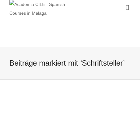
Beiträge markiert mit ‘Schriftsteller’
Vielleicht ohne Übersetzer
14 April, 2016
Vielleicht deswegen, weil man das
Internet immer mehr nutzt. Vielleicht aber
auch, weil es immer unmoderner wird, die