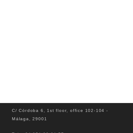
Seiten...
0
C/ Córdoba 6, 1st floor, office 102-104 -
Málaga, 29001