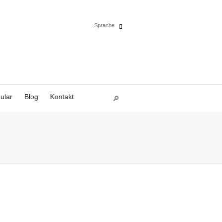
Sprache
Español
English
ular
Blog
Kontakt
Deutsch
Polski
Français
Italiano
Português