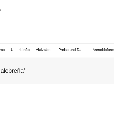
rse
Unterkünfte
Aktivitäten
Preise und Daten
Anmeldeform
Salobreña’
Ausflug zur
Costa Tropical