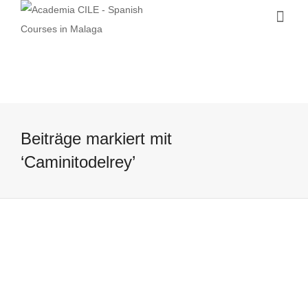
Beiträge markiert mit
‘Caminitodelrey’
Caminito del Rey – der einst
gefährlichste Wanderweg Europas
7 June, 2016
In schwindelerregender Höhe entlang des