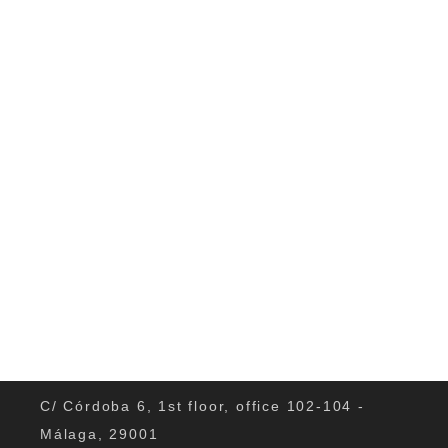
Caminito del Reys Am Wochenede haben
einige unserer Sprachschüler von CILE
einen Ausflug zum...
0
C/ Córdoba 6, 1st floor, office 102-104 -
Málaga, 29001