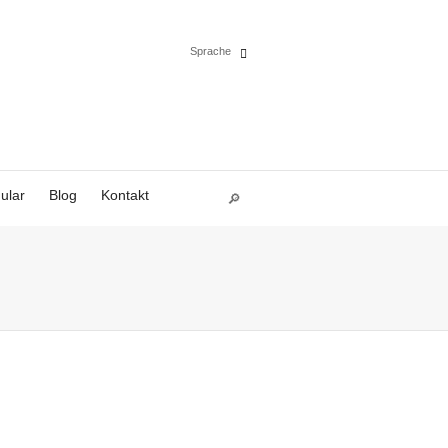
Sprache
Español
English
ular
Blog
Kontakt
Deutsch
Polski
Français
Italiano
Português