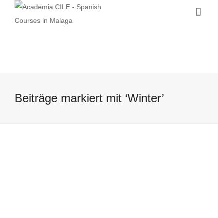
Beiträge markiert mit ‘Winter’
Ab in die Sonne!
14 March, 2016
Heute ist das Wetter in Malaga perfekt!
Unsere Schüler möchten aber zuerst noch
ein paar neue spanischen Vokabeln