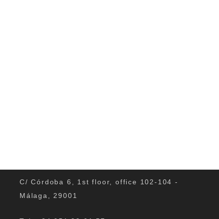
lernen,...
0
C/ Córdoba 6, 1st floor, office 102-104 -
Málaga, 29001