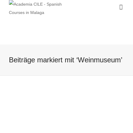
Beiträge markiert mit ‘Weinmuseum’
Weinmuseum in Malaga
19 May, 2016
Möchten Sie mehr über die typischen
Weine Malagas erfahren? Dann wäre ein
Abstecher ins Weinmuseum das genau