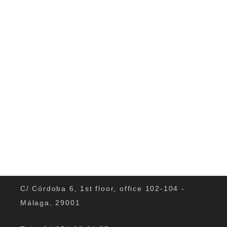
das Richtige...
0
C/ Córdoba 6, 1st floor, office 102-104 -
Málaga, 29001