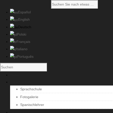
Español
English
Deutsch
Polski
Français
Italiano
Português
Home
Sprachschule
Sprachschule
Fotogalerie
Spanischlehrer
Spanischkurse