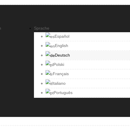
Sprache
Español
English
Deutsch
Polski
Français
Italiano
Português