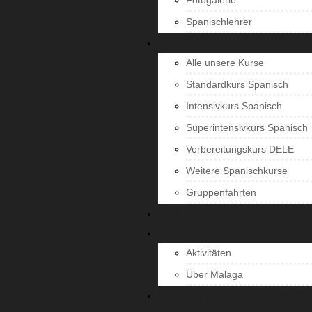
Fotogalerie
Spanischlehrer
Spanischkurse
Alle unsere Kurse
Standardkurs Spanisch
Intensivkurs Spanisch
Superintensivkurs Spanisch
Vorbereitungskurs DELE
Weitere Spanischkurse
Gruppenfahrten
Unterkünfte
Aktivitäten
Aktivitäten
Über Malaga
Preise und Daten