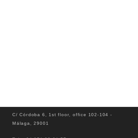
lernen,...
0
C/ Córdoba 6, 1st floor, office 102-104 -
Málaga, 29001