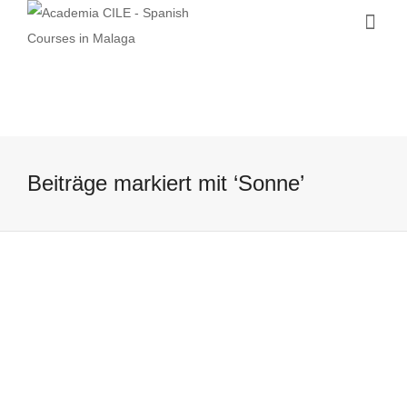
Beiträge markiert mit ‘Sonne’
Ab in die Sonne!
14 March, 2016
Heute ist das Wetter in Malaga perfekt!
Unsere Schüler möchten aber zuerst noch
ein paar neue spanischen Vokabeln