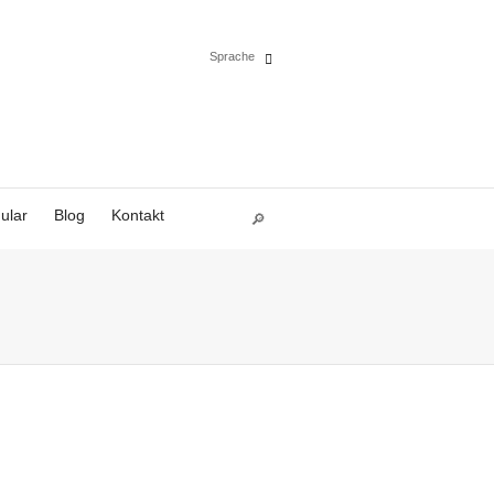
Sprache
Español
English
ular
Blog
Kontakt
Deutsch
Polski
Français
Italiano
Português