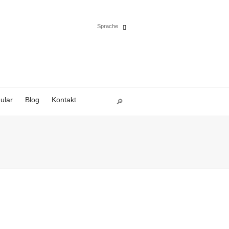
Sprache
Español
English
ular
Blog
Kontakt
Deutsch
Polski
Français
Italiano
Português