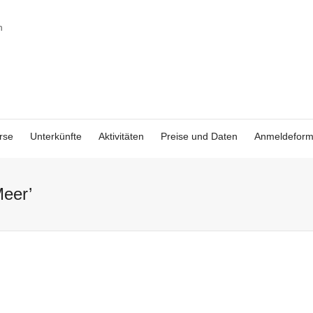
rse
Unterkünfte
Aktivitäten
Preise und Daten
Anmeldeform
Meer’
Mein Paradies –
CILE