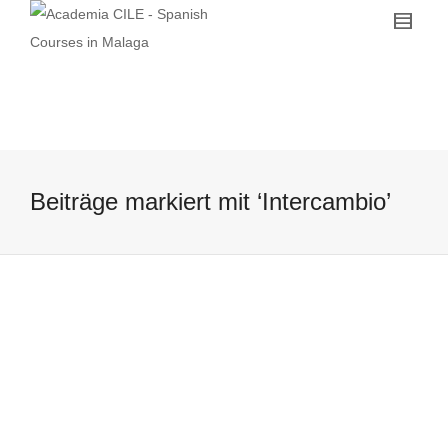
Beiträge markiert mit ‘Intercambio’
Empfehlung unserer Studentin:
Spanische Intercambios in Malaga
17 March, 2016
Ich besuche gerade einen Spanischkurs
bei CILE und mache jeden Tag weitere