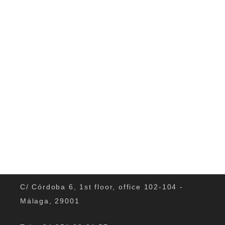
Fortschritte. Ob Grammatik, neue
Vokabeln oder Konversationsstunden;...
0
C/ Córdoba 6, 1st floor, office 102-104 -
Málaga, 29001