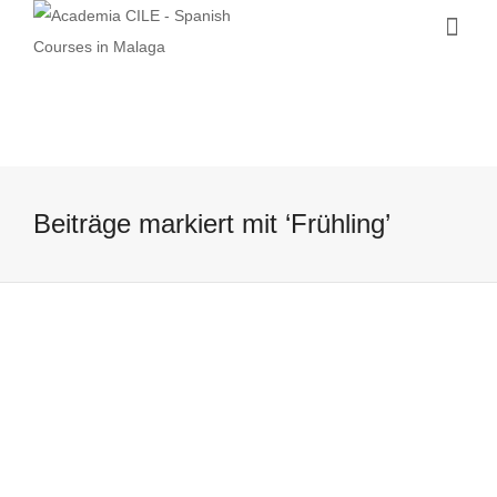
Beiträge markiert mit ‘Frühling’
Eis – Spanischkurse in Spanien
19 April, 2016
Gibt es etwas besseres, als nach dem
Spanischkurs an den Strand von Malaga
zu gehen und ein leckeres Eis...