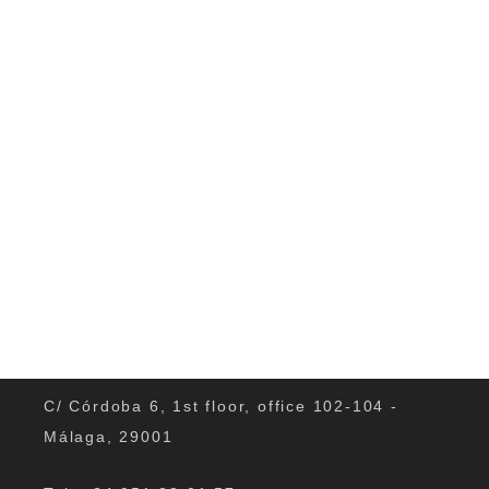
0
C/ Córdoba 6, 1st floor, office 102-104 -
Málaga, 29001