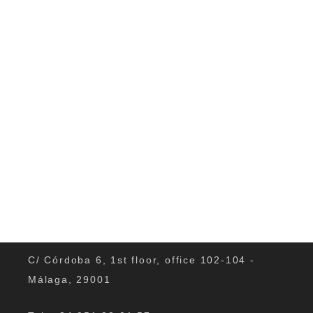
Entscheidung ist am CILE einen...
0
C/ Córdoba 6, 1st floor, office 102-104 -
Málaga, 29001