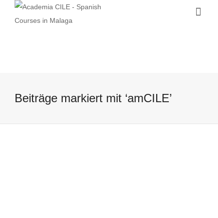
Beiträge markiert mit ‘amCILE’
Warum am CILE Spanisch lernen?
Hier die Gründe:
7 June, 2017
Warum am CILE Spanisch lernen? Hier
sind ein paar Gründe warum es eine gute