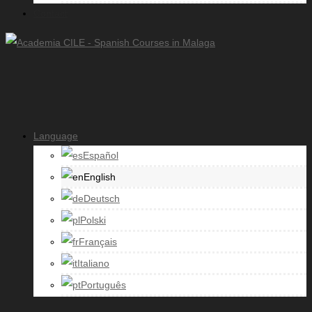
Contact
Language
Español
English
Deutsch
Polski
Français
Italiano
Português