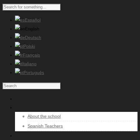
Español
English
Deutsch
Polski
Français
Italiano
Português
Home
School
About the school
Spanish Teachers
Spanish Courses