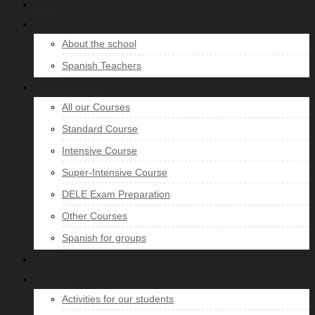
Home
School
About the school
Spanish Teachers
Spanish Courses
All our Courses
Standard Course
Intensive Course
Super-Intensive Course
DELE Exam Preparation
Other Courses
Spanish for groups
Accommodation
Activities
Activities for our students