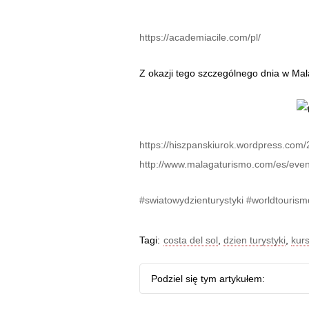
https://academiacile.com/pl/
Z okazji tego szczególnego dnia w Mal
https://hiszpanskiurok.wordpress.com/
http://www.malagaturismo.com/es/even
#swiatowydzienturystyki
#worldtourism
Tagi:
costa del sol
,
dzien turystyki
,
kur
Podziel się tym artykułem: