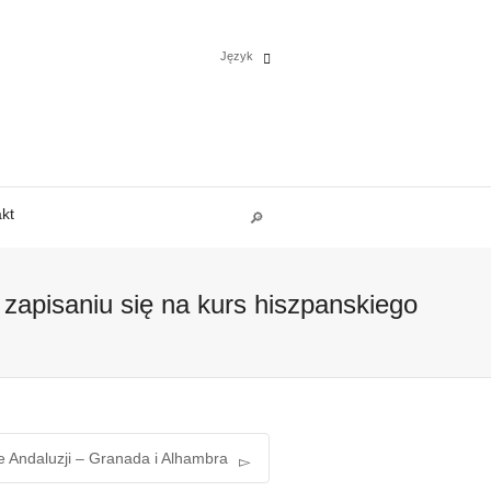
Język
Español
English
kt
Deutsch
Polski
 zapisaniu się na kurs hiszpanskiego
Français
Italiano
Português
e Andaluzji – Granada i Alhambra