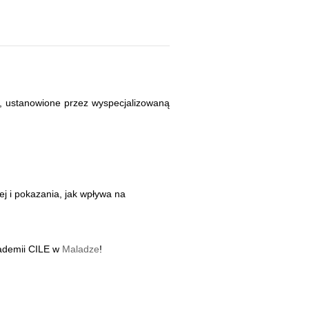
a, ustanowione przez wyspecjalizowaną
j i pokazania, jak wpływa na
demii CILE w
Maladze
!