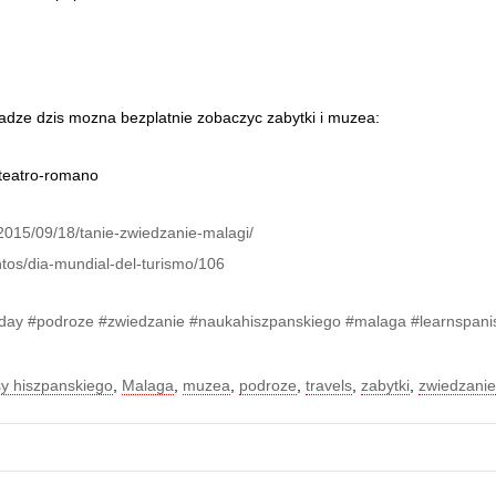
adze dzis mozna bezplatnie zobaczyc zabytki i muzea:
2015/09/18/tanie-zwiedzanie-malagi/
tos/dia-mundial-del-turismo/106
day
#podroze
#zwiedzanie
#naukahiszpanskiego
#malaga
#learnspani
sy hiszpanskiego
,
Malaga
,
muzea
,
podroze
,
travels
,
zabytki
,
zwiedzanie