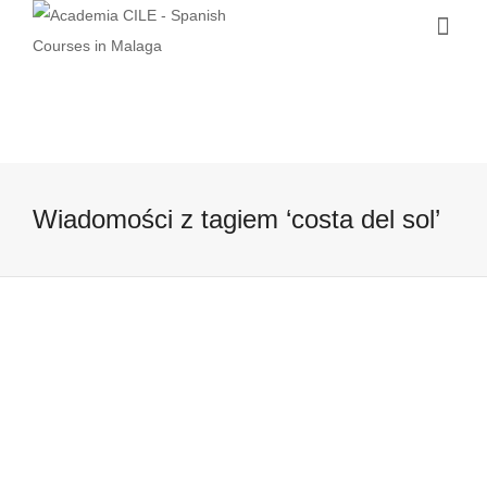
Wiadomości z tagiem ‘costa del sol’
Światowy Dzień Turystyki –
doskonały dzień na podjęcie decyzji
o zapisaniu się na kurs
hiszpanskiego
27 września, 2016
Czy wiecie, ze dziś przypada Światowy