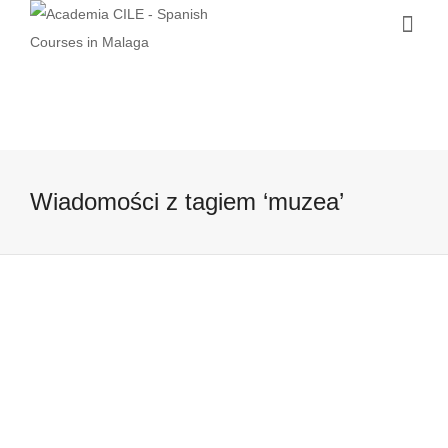
Wiadomości z tagiem ‘muzea’
Światowy Dzień Turystyki –
doskonały dzień na podjęcie decyzji
o zapisaniu się na kurs
hiszpanskiego
27 września, 2016
Czy wiecie, ze dziś przypada Światowy