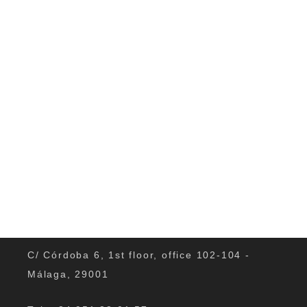
sich der Lebensstil vieler Menschen in
den letzten...
0
C/ Córdoba 6, 1st floor, office 102-104 -
Málaga, 29001