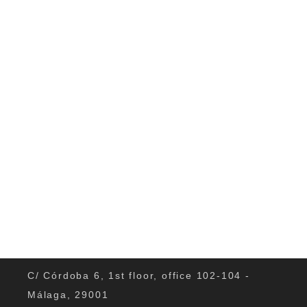
kulinariami 😉 hiszpanską kuchnią.
Pyszna, przyrządzona z miłoscią paella
rozpływa...
0
C/ Córdoba 6, 1st floor, office 102-104 -
Málaga, 29001