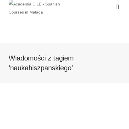
Wiadomości z tagiem
‘naukahiszpanskiego’
Churrosy z czekoladą…czyli jak
idealnie rozpocząć dzień
8 lipca, 2016
Najprzyjemniej rozpocząć dzień od