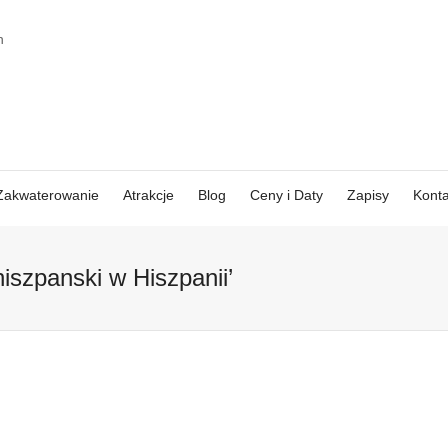
Zakwaterowanie
Atrakcje
Blog
Ceny i Daty
Zapisy
Konta
iszpanski w Hiszpanii’
Atrakcje
Próbowaliscie
Andaluzji –
kiedys