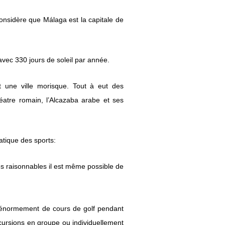
 considère que Málaga est la capitale de
vec 330 jours de soleil par année.
t une ville morisque. Tout à eut des
éatre romain, l’Alcazaba arabe et ses
ratique des sports:
rès raisonnables il est même possible de
 a énormement de cours de golf pendant
xcursions en groupe ou individuellement