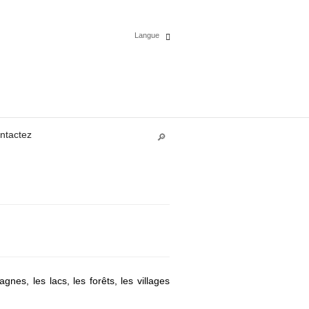
Langue
Español
English
ntactez
Deutsch
Polski
Français
Italiano
Português
nes, les lacs, les forêts, les villages