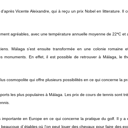
d’après Vicente Aleixandre, qui à reçu un prix Nobel en litterature. Il
irement agréables, avec une température annuelle moyenne de 22*C et a
ciens. Málaga s’est ensuite transformée en une colonie romaine e
es monuments. En effet, il est possible de retrouver à Málaga, le th
lus cosmopolite qui offre plusieurs possibilités en ce qui concerne la p
sports les plus populaires à Málaga. Les prix de cours de tennis sont t
ennis.
lus importante en Europe en ce qui concerne la pratique du golf. Il y
y a beaucoup d´étables où l’on peut louer des chevaux pour faire des e