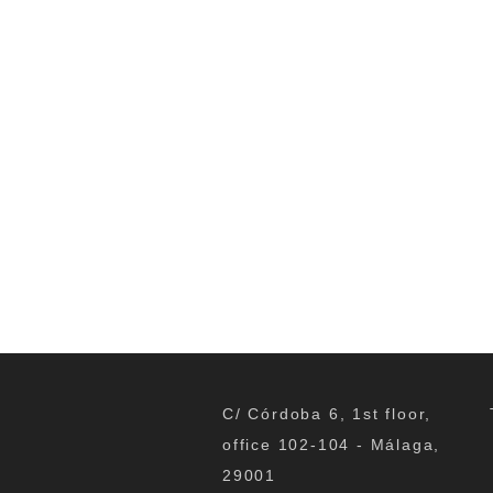
C/ Córdoba 6, 1st floor,
office 102-104 - Málaga,
29001