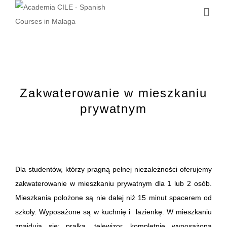
Zakwaterowanie w mieszkaniu
prywatnym
Dla studentów, którzy pragną pełnej niezależności oferujemy
zakwaterowanie w mieszkaniu prywatnym dla 1 lub 2 osób.
Mieszkania położone są nie dalej niż 15 minut spacerem od
szkoły. Wyposa
ż
one są w kuchni
ę
i łazienkę.
W mieszkaniu
znajdują si
ę
: pralka, telewizor, kompletnie wyposa
ż
ona